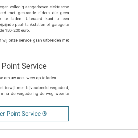
egen volledig aangedreven elektrische
eerd met gestrande rijders die geen
p te laden. Uiteraard kunt u een
ijzijnde paal- tankstation of garage te
de 150- 200 euro.
n wij onze service gaan uitbreiden met
Point Service
toe om uw accu weer op te laden.
ant terwijl men bijvoorbeeld vergaderd,
 om na de vergadering de weg weer te
r Point Service ®