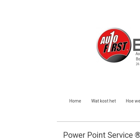
Ga
direct
naar
de
hoofdinhoud
Home
Wat kost het
Hoe we
Power Point Service ®